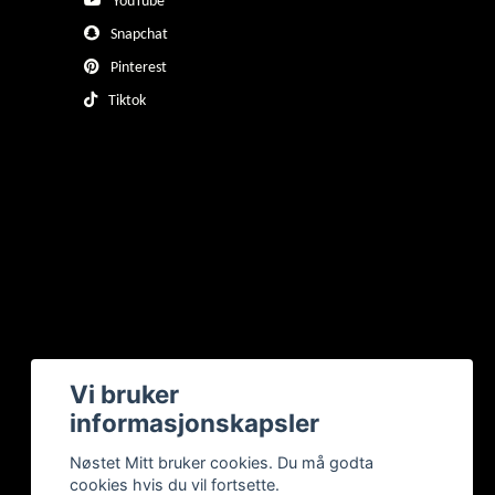
YouTube
Snapchat
Pinterest
Tiktok
Vi bruker
informasjonskapsler
Nøstet Mitt bruker cookies. Du må godta
cookies hvis du vil fortsette.