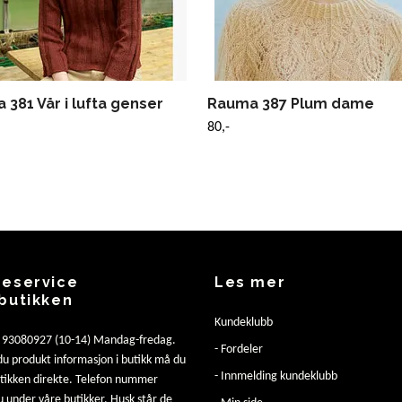
381 Vår i lufta genser
Rauma 387 Plum dame
80,-
eservice
Les mer
butikken
Kundeklubb
: 93080927 (10-14) Mandag-fredag.
- Fordeler
u produkt informasjon i butikk må du
- Innmelding kundeklubb
utikken direkte. Telefon nummer
u under våre butikker. Husk står de