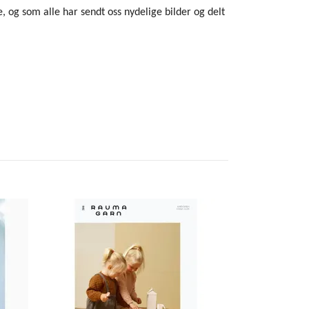
de, og som alle har sendt oss nydelige bilder og delt
Rauma 432 F
80,-