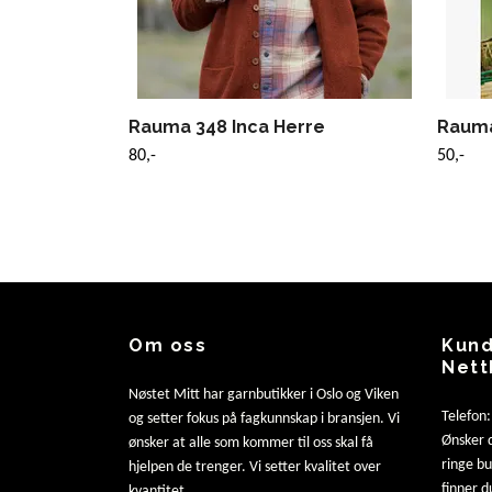
Rauma 348 Inca Herre
Rauma 
80,-
50,-
Om oss
Kund
Nett
Nøstet Mitt har garnbutikker i Oslo og Viken
Telefon
og setter fokus på fagkunnskap i bransjen. Vi
Ønsker d
ønsker at alle som kommer til oss skal få
ringe b
hjelpen de trenger. Vi setter kvalitet over
finner d
kvantitet.