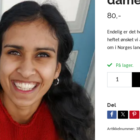
80,-
Endelig er det 
heftet ønsket vi
om i Norges lan
På lager.
Del
Artikkelnummer:
3