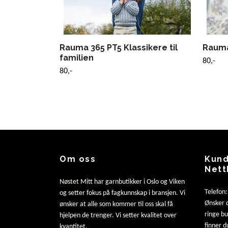
Rauma 365 PT5 Klassikere til
Rauma
familien
80,-
80,-
Om oss
Kund
Nett
Nøstet Mitt har garnbutikker i Oslo og Viken
Telefon
og setter fokus på fagkunnskap i bransjen. Vi
Ønsker d
ønsker at alle som kommer til oss skal få
ringe b
hjelpen de trenger. Vi setter kvalitet over
finner d
kvantitet.