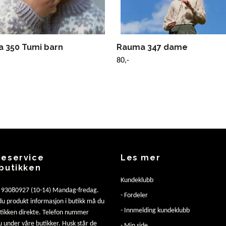
 350 Tumi barn
Rauma 347 dame
80,-
eservice
Les mer
butikken
Kundeklubb
: 93080927 (10-14) Mandag-fredag.
- Fordeler
u produkt informasjon i butikk må du
- Innmelding kundeklubb
utikken direkte. Telefon nummer
u under våre butikker. Husk står de
- Min side