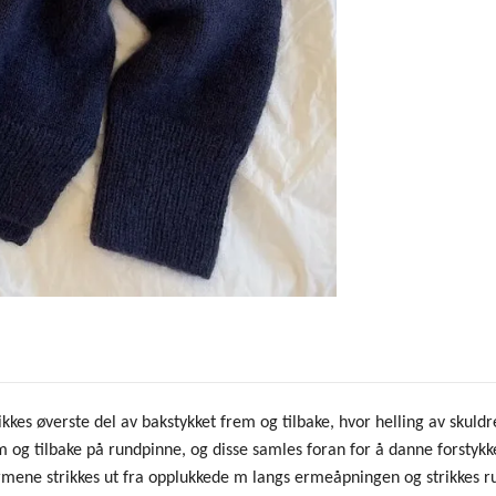
rikkes øverste del av bakstykket frem og tilbake, hvor helling av sk
m og tilbake på rundpinne, og disse samles foran for å danne forstykk
Ermene strikkes ut fra opplukkede m langs ermeåpningen og strikkes 