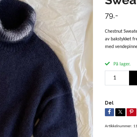
79,-
Chestnut Sweater
av bakstykket fr
med vendepinne
På lager.
Del
Artikkelnummer:
1