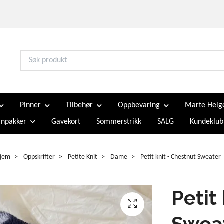
Pinner
Tilbehør
Oppbevaring
Marte Helg
npakker
Gavekort
Sommerstrikk
SALG
Kundeklub
jem
Oppskrifter
Petite Knit
Dame
Petit knit - Chestnut Sweater
Petit
Swea