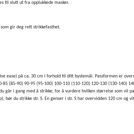
s til slutt ut fra opplukkede masker.
som gir deg rett strikkefasthet.
e ease) på ca. 30 cm i forhold til ditt bystemål. Passformen er oversi
 80-85 (85-90) 90-95 (95-100) 100-110 (110-120) 120-130 (130-140) 1
 du går i gang med å strikke, for å vurdere hvilken størrelse som vil 
, bør du strikke str. S. En genser i str. S har overvidden 120 cm og v