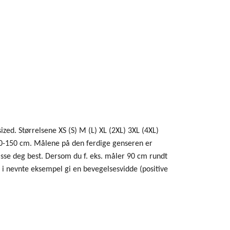
zed. Størrelsene XS (S) M (L) XL (2XL) 3XL (4XL)
40-150 cm. Målene på den ferdige genseren er
passe deg best. Dersom du f. eks. måler 90 cm rundt
il i nevnte eksempel gi en bevegelsesvidde (positive