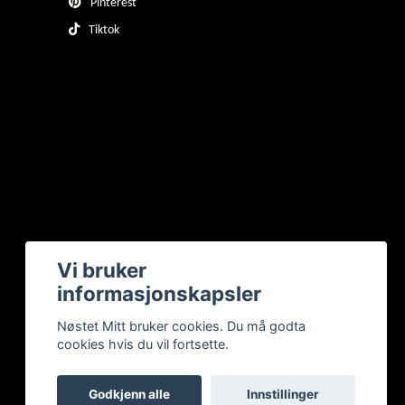
Pinterest
Tiktok
Vi bruker
informasjonskapsler
Nøstet Mitt bruker cookies. Du må godta
cookies hvis du vil fortsette.
Godkjenn alle
Innstillinger