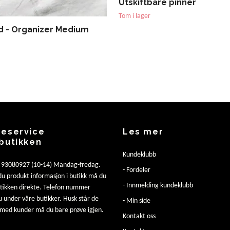
Utskiftbare pinner
Tom i lager
d - Organizer Medium
eservice
Les mer
butikken
Kundeklubb
: 93080927 (10-14) Mandag-fredag.
- Fordeler
u produkt informasjon i butikk må du
- Innmelding kundeklubb
utikken direkte. Telefon nummer
u under våre butikker. Husk står de
- Min side
 med kunder må du bare prøve igjen.
Kontakt oss