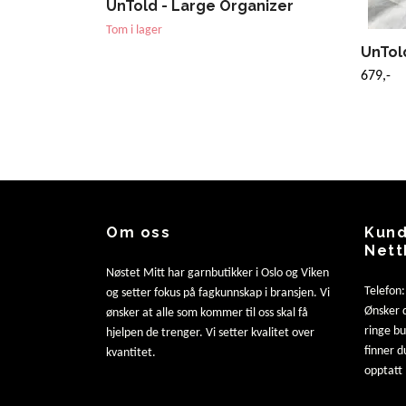
UnTold - Large Organizer
Tom i lager
UnTol
679,-
Om oss
Kund
Nett
Nøstet Mitt har garnbutikker i Oslo og Viken
Telefon
og setter fokus på fagkunnskap i bransjen. Vi
Ønsker d
ønsker at alle som kommer til oss skal få
ringe b
hjelpen de trenger. Vi setter kvalitet over
finner d
kvantitet.
opptatt