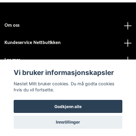
Om oss
Kundeservice Nettbutikken
Les mer
Vi bruker informasjonskapsler
Sosiale medier
Nøstet Mitt bruker cookies. Du må godta cookies
hvis du vil fortsette.
Godkjenn alle
© 2026 Nøstet Mitt
Powered by Quickbutik
Innstillinger