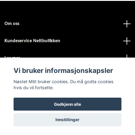
Om oss
Kundeservice Nettbutikken
Les mer
Vi bruker informasjonskapsler
Sosiale medier
Nøstet Mitt bruker cookies. Du må godta cookies
hvis du vil fortsette.
Godkjenn alle
© 2026 Nøstet Mitt
Powered by Quickbutik
Innstillinger