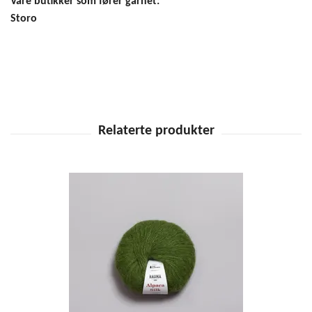
Våre butikker som fører garnet:
Storo