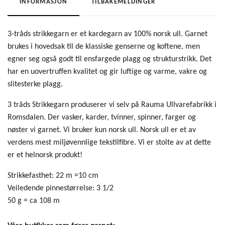
INFORMASJON
TILBAKEMELDINGER
3-tråds strikkegarn er et kardegarn av 100% norsk ull. Garnet
brukes i hovedsak til de klassiske genserne og koftene, men
egner seg også godt til ensfargede plagg og strukturstrikk. Det
har en uovertruffen kvalitet og gir luftige og varme, vakre og
slitesterke plagg.
3 tråds Strikkegarn produserer vi selv på Rauma Ullvarefabrikk i
Romsdalen. Der vasker, karder, tvinner, spinner, farger og
nøster vi garnet. Vi bruker kun norsk ull. Norsk ull er et av
verdens mest miljøvennlige tekstilfibre. Vi er stolte av at dette
er et helnorsk produkt!
Strikkefasthet: 22 m =10 cm
Veiledende pinnestørrelse: 3 1/2
50 g = ca 108 m