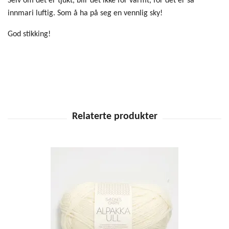
Selv om det er tjukt, blir det ikke for varmt, for det er så
innmari luftig. Som å ha på seg en vennlig sky!
God stikking!